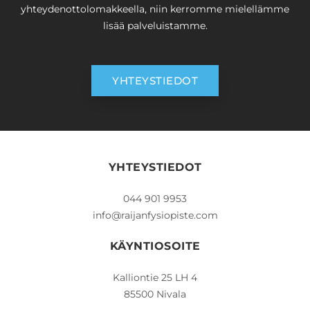
yhteydenottolomakkeella, niin kerromme mielellämme
lisää palveluistamme.
YHTEYSTIEDOT
YHTEYSTIEDOT
044 901 9953
info@raijanfysiopiste.com
KÄYNTIOSOITE
Kalliontie 25 LH 4
85500 Nivala